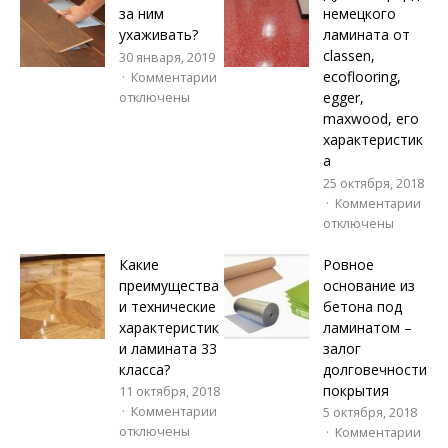
за ним
немецкого
ухаживать?
ламината от
classen,
30 января, 2019
ecoflooring,
Комментарии
egger,
отключены
maxwood, его
характеристик
а
25 октября, 2018
Комментарии
отключены
Какие
Ровное
преимущества
основание из
и технические
бетона под
характеристик
ламинатом –
и ламината 33
залог
класса?
долговечности
покрытия
11 октября, 2018
Комментарии
5 октября, 2018
отключены
Комментарии