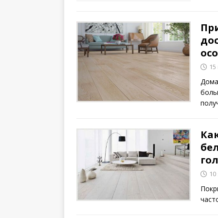
Пр
дос
ос
15
Дома
боль
полу
Ка
бе
го
10
Покр
част