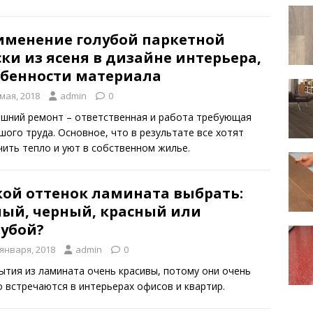
именение голубой паркетной
ки из ясеня в дизайне интерьера,
обенности материала
 мая, 2018
admin
0
шний ремонт – ответственная и работа требующая
шого труда. Основное, что в результате все хотят
чить тепло и уют в собственном жилье.
кой оттенок ламината выбрать:
лый, черный, красный или
лубой?
 января, 2018
admin
0
ытия из ламината очень красивы, потому они очень
о встречаются в интерьерах офисов и квартир.