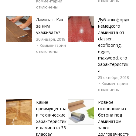
отключены
Комментарии
отключены
Ламинат. Как
Дуб «оксфорд»
за ним
немецкого
ухаживать?
ламината от
classen,
30 января, 2019
ecoflooring,
Комментарии
egger,
отключены
maxwood, его
характеристик
а
25 октября, 2018
Комментарии
отключены
Какие
Ровное
преимущества
основание из
и технические
бетона под
характеристик
ламинатом –
и ламината 33
залог
класса?
долговечности