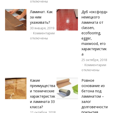
отключены
Ламинат. Как
Дуб «оксфорд»
за ним
немецкого
ухаживать?
ламината от
classen,
30 января, 2019
ecoflooring,
Комментарии
egger,
отключены
maxwood, его
характеристик
а
25 октября, 2018
Комментарии
отключены
Какие
Ровное
преимущества
основание из
и технические
бетона под
характеристик
ламинатом –
и ламината 33
залог
класса?
долговечности
покрытия
11 октября, 2018