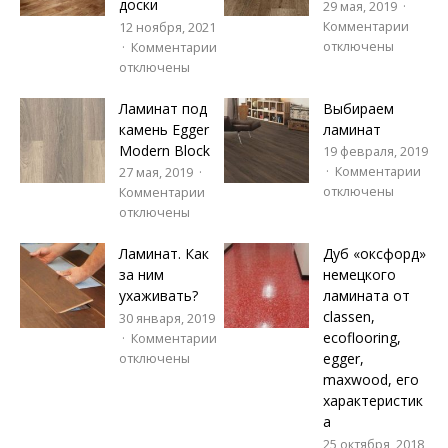
доски
29 мая, 2019
Комментарии
12 ноября, 2021
отключены
Комментарии
отключены
Ламинат под
Выбираем
камень Egger
ламинат
Modern Block
19 февраля, 2019
Комментарии
27 мая, 2019
отключены
Комментарии
отключены
Ламинат. Как
Дуб «оксфорд»
за ним
немецкого
ухаживать?
ламината от
classen,
30 января, 2019
ecoflooring,
Комментарии
egger,
отключены
maxwood, его
характеристик
а
25 октября, 2018