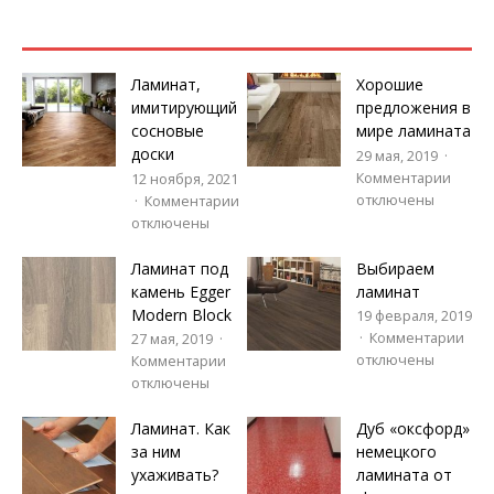
Ламинат,
Хорошие
имитирующий
предложения в
сосновые
мире ламината
доски
29 мая, 2019
Комментарии
12 ноября, 2021
отключены
Комментарии
отключены
Ламинат под
Выбираем
камень Egger
ламинат
Modern Block
19 февраля, 2019
Комментарии
27 мая, 2019
отключены
Комментарии
отключены
Ламинат. Как
Дуб «оксфорд»
за ним
немецкого
ухаживать?
ламината от