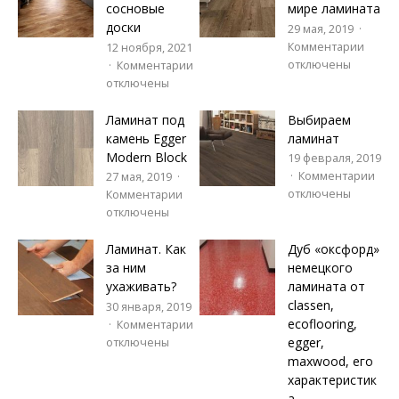
сосновые
мире ламината
доски
29 мая, 2019
Комментарии
12 ноября, 2021
отключены
Комментарии
отключены
Ламинат под
Выбираем
камень Egger
ламинат
Modern Block
19 февраля, 2019
Комментарии
27 мая, 2019
отключены
Комментарии
отключены
Ламинат. Как
Дуб «оксфорд»
за ним
немецкого
ухаживать?
ламината от
classen,
30 января, 2019
ecoflooring,
Комментарии
egger,
отключены
maxwood, его
характеристик
а