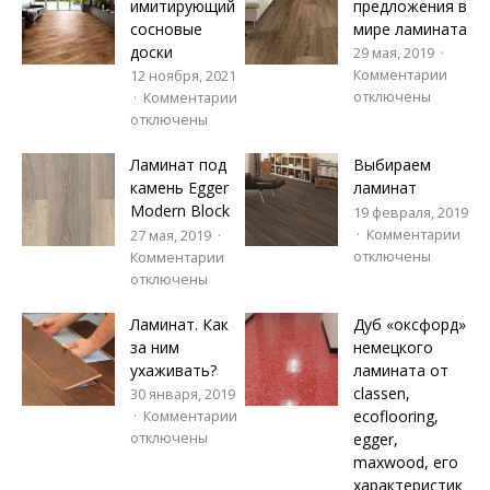
имитирующий
предложения в
сосновые
мире ламината
доски
29 мая, 2019
Комментарии
12 ноября, 2021
отключены
Комментарии
отключены
Ламинат под
Выбираем
камень Egger
ламинат
Modern Block
19 февраля, 2019
Комментарии
27 мая, 2019
отключены
Комментарии
отключены
Ламинат. Как
Дуб «оксфорд»
за ним
немецкого
ухаживать?
ламината от
classen,
30 января, 2019
ecoflooring,
Комментарии
egger,
отключены
maxwood, его
характеристик