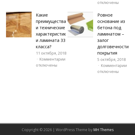
отключены
Какие
Ровное
преимущества
основание из
и технические
бетона под
характеристик
ламинатом –
и ламината 33
залог
класса?
долговечности
покрытия
11 октября, 2018
Комментарии
5 октября, 2018
отключены
Комментарии
отключены
Copyright © 2026 | WordPress Theme by
MH Themes