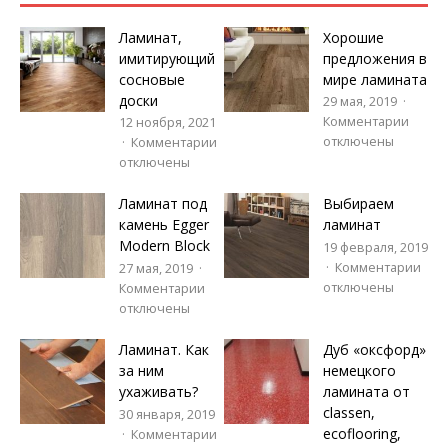
Ламинат,
Хорошие
имитирующий
предложения в
сосновые
мире ламината
доски
29 мая, 2019
Комментарии
12 ноября, 2021
отключены
Комментарии
отключены
Ламинат под
Выбираем
камень Egger
ламинат
Modern Block
19 февраля, 2019
Комментарии
27 мая, 2019
отключены
Комментарии
отключены
Ламинат. Как
Дуб «оксфорд»
за ним
немецкого
ухаживать?
ламината от
classen,
30 января, 2019
ecoflooring,
Комментарии