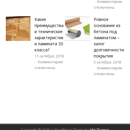
Комментарии
отключены
Какие
Ровное
преимущества
основание из
и технические
бетона под
характеристик
ламинатом –
и ламината 33
залог
класса?
долговечности
покрытия
11 октября, 2018
Комментарии
5 октября, 2018
отключены
Комментарии
отключены
Copyright © 2026 | WordPress Theme by
MH Themes