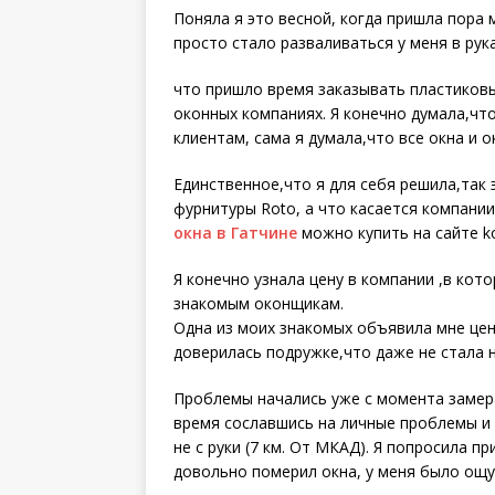
Поняла я это весной, когда пришла пора м
просто стало разваливаться у мeня в рука
что пришло время заказывать пластиковые
оконных компаниях. Я конечно думала,что
клиентам, сама я думала,что все окна и 
Единственное,что я для себя решила,так 
фурнитуры Roto, а что касается компании
окна в Гатчине
можно купить на сайте k
Я конечно узнала цену в компании ,в кот
знакомым оконщикам.
Одна из моих знакомых объявила мне цену
доверилась подружке,что даже не стала 
Проблемы начались уже с момента замера
время сославшись на личные проблемы и 
не с руки (7 км. От МКАД). Я попросила п
довольно померил окна, у меня было ощущ