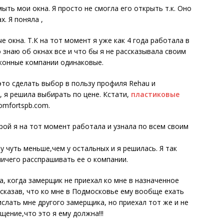
ыть мои окна. Я просто не смогла его открыть т.к. Оно
х. Я поняла ,
 окна. Т.К на тот момент я уже как 4 года работала в
 знаю об окнах все и что бы я не рассказывала своим
оконные компании одинаковые.
это сделать выбор в пользу профиля Rehau и
, я решила выбирать по цене. Кстати,
пластиковые
omfortspb.com.
орой я на тот момент работала и узнала по всем своим
 чуть меньше,чем у остальных и я решилась. Я так
ничего расспрашивать ее о компании.
, когда замерщик не приехал ко мне в назначенное
сказав, что ко мне в Подмосковье ему вообще ехать
рислать мне другого замерщика, но приехал тот же и не
ение,что это я ему должна!!!