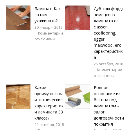
Ламинат. Как
Дуб «оксфорд»
за ним
немецкого
ухаживать?
ламината от
classen,
30 января, 2019
ecoflooring,
Комментарии
egger,
отключены
maxwood, его
характеристик
а
25 октября, 2018
Комментарии
отключены
Какие
Ровное
преимущества
основание из
и технические
бетона под
характеристик
ламинатом –
и ламината 33
залог
класса?
долговечности
покрытия
11 октября, 2018